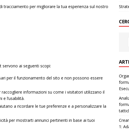
e di tracciamento per migliorare la tua esperienza sul nostro
Strat
CER
ART
it servono ai seguenti scopi:
Organ
ri per il funzionamento del sito e non possono essere
forma
Esec
raccogliere informazioni su come i visitatori utilizzano il
Anali
 e l’usabilità.
forma
iutano a ricordare le tue preferenze e a personalizzare la
tatti
Crear
cità per mostrarti annunci pertinenti in base ai tuoi
1: Ad