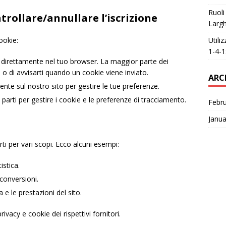
Ruoli
trollare/annullare l’iscrizione
Largh
Utili
ookie:
1-4-1
e direttamente nel tuo browser. La maggior parte dei
e o di avvisarti quando un cookie viene inviato.
ARC
sente sul nostro sito per gestire le tue preferenze.
 parti per gestire i cookie e le preferenze di tracciamento.
Febr
Janua
rti per vari scopi. Ecco alcuni esempi:
istica.
conversioni.
 e le prestazioni del sito.
ivacy e cookie dei rispettivi fornitori.