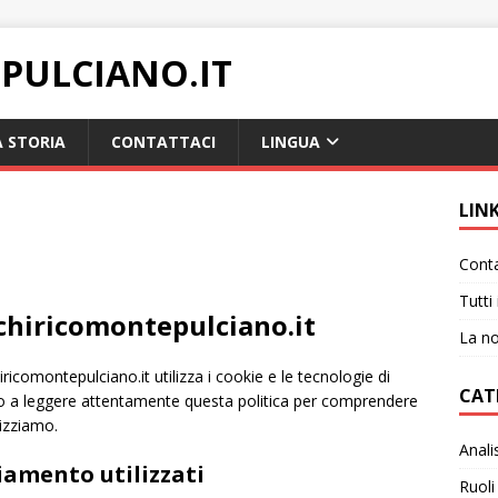
PULCIANO.IT
 STORIA
CONTATTACI
LINGUA
LIN
Conta
Tutti 
echiricomontepulciano.it
La no
icomontepulciano.it utilizza i cookie e le tecnologie di
CAT
mo a leggere attentamente questa politica per comprendere
lizziamo.
Anali
iamento utilizzati
Ruoli