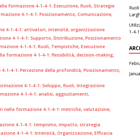
ella Formazione 4-1-4-1: Esecuzione, Ruoli, Strategie
Ruoli
formazione 4-1-4-1: Posizionamento, Comunicazione,
Largh
Utili
ne 4-1-4-1: attivatori, intensità, organizzazione
1-4-1
ione 4-1-4-1: Supporto, Distribuzione, Posizionamento
rmazione 4-1-4-1: Ruoli, Tempistiche, Esecuzione
ARC
lla formazione 4-1-4-1: flessibilità, decision-making,
Febr
 4-1-4-1: Percezione della profondità, Posizionamento,
Janua
Formazione 4-1-4-1: Sviluppo, Ruoli, Integrazione
formazione 4-1-4-1: analisi, aggiustamenti,
ori nella formazione 4-1-4-1: metriche, valutazione,
rmazione 4-1-4-1: tempismo, impatto, strategia
azione 4-1-4-1: Intensità, Organizzazione, Efficacia