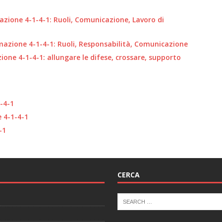
azione 4-1-4-1: Ruoli, Comunicazione, Lavoro di
mazione 4-1-4-1: Ruoli, Responsabilità, Comunicazione
ione 4-1-4-1: allungare le difese, crossare, supporto
1-4-1
e 4-1-4-1
-1
CERCA