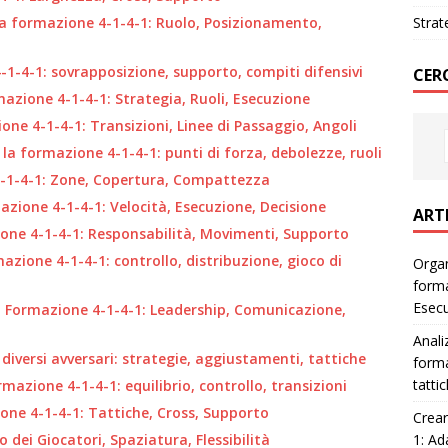
lla formazione 4-1-4-1: Ruolo, Posizionamento,
Strat
4-1-4-1: sovrapposizione, supporto, compiti difensivi
CER
mazione 4-1-4-1: Strategia, Ruoli, Esecuzione
one 4-1-4-1: Transizioni, Linee di Passaggio, Angoli
la formazione 4-1-4-1: punti di forza, debolezze, ruoli
4-1-4-1: Zone, Copertura, Compattezza
azione 4-1-4-1: Velocità, Esecuzione, Decisione
ART
ione 4-1-4-1: Responsabilità, Movimenti, Supporto
azione 4-1-4-1: controllo, distribuzione, gioco di
Organ
forma
Esec
a Formazione 4-1-4-1: Leadership, Comunicazione,
Anali
diversi avversari: strategie, aggiustamenti, tattiche
forma
tatti
azione 4-1-4-1: equilibrio, controllo, transizioni
ione 4-1-4-1: Tattiche, Cross, Supporto
Crear
1: Ad
dei Giocatori, Spaziatura, Flessibilità