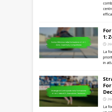
combi
centr
effi
For
1: 
26
La fo
prior
in at
Str
For
Dec
26
La fo