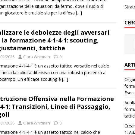
rganizzazione delle situazioni da fermo, dove il ruolo di
Strat
un giocatore è cruciale sia per la difesa
[…]
CER
lizzare le debolezze degli avversari
 la formazione 4-1-4-1: scouting,
iustamenti, tattiche
/02/2026
Clara Whitman
0
ART
rmazione 4-1-4-1 è un assetto tattico versatile nel calcio
ilancia la solidità difensiva con una robusta presenza a
ocampo. Un efficace scouting è
[…]
Organ
forma
Esec
truzione Offensiva nella Formazione
Anali
-4-1: Transizioni, Linee di Passaggio,
forma
oli
tatti
/01/2026
Clara Whitman
0
Crear
rmazione 4-1-4-1 è un assetto tattico nel calcio che
1: Ad