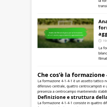
la fo
transi
Ana
for
agg
19
La fo
bilan
filma
Che cos’è la formazione 4
La formazione 4-1-4-1 è un assetto tattico n
difensivo centrale, quattro centrocampisti e
presenza a centrocampo mantenendo stabilità d
Definizione e struttura dell
La formazione 4-1-4-1 consiste in quattro dif