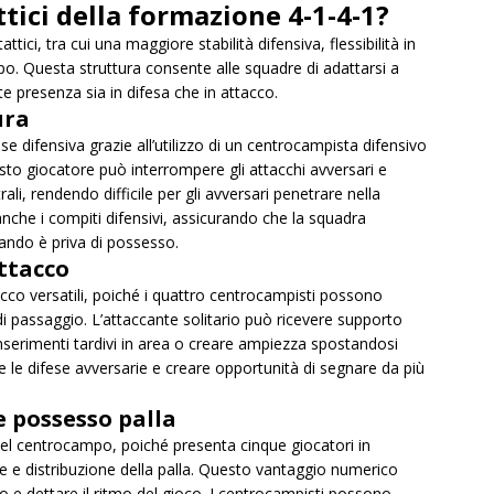
ttici della formazione 4-1-4-1?
tici, tra cui una maggiore stabilità difensiva, flessibilità in
o. Questa struttura consente alle squadre di adattarsi a
e presenza sia in difesa che in attacco.
ura
e difensiva grazie all’utilizzo di un centrocampista difensivo
sto giocatore può interrompere gli attacchi avversari e
rali, rendendo difficile per gli avversari penetrare nella
nche i compiti difensivi, assicurando che la squadra
ndo è priva di possesso.
attacco
co versatili, poiché i quattro centrocampisti possono
 di passaggio. L’attaccante solitario può ricevere supporto
nserimenti tardivi in area o creare ampiezza spostandosi
e le difese avversarie e creare opportunità di segnare da più
 possesso palla
del centrocampo, poiché presenta cinque giocatori in
e e distribuzione della palla. Questo vantaggio numerico
 e dettare il ritmo del gioco. I centrocampisti possono