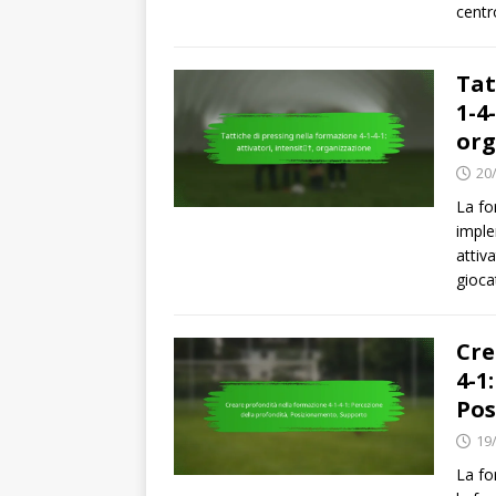
centr
Tat
1-4
org
20
La fo
imple
attiv
gioca
Cre
4-1
Pos
19
La fo