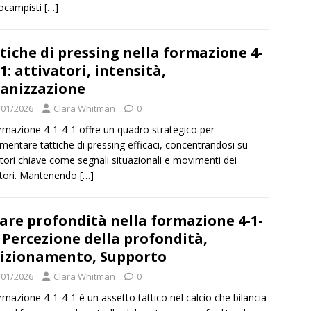
ocampisti
[…]
tiche di pressing nella formazione 4-
-1: attivatori, intensità,
anizzazione
/01/2026
Clara Whitman
0
rmazione 4-1-4-1 offre un quadro strategico per
mentare tattiche di pressing efficaci, concentrandosi su
atori chiave come segnali situazionali e movimenti dei
tori. Mantenendo
[…]
are profondità nella formazione 4-1-
: Percezione della profondità,
izionamento, Supporto
/01/2026
Clara Whitman
0
rmazione 4-1-4-1 è un assetto tattico nel calcio che bilancia