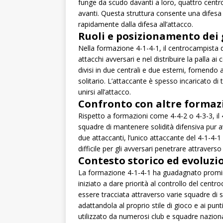
funge da scudo davanti a loro, quattro centro
avanti. Questa struttura consente una difes
rapidamente dalla difesa all’attacco.
Ruoli e posizionamento dei 
Nella formazione 4-1-4-1, il centrocampista d
attacchi avversari e nel distribuire la palla 
divisi in due centrali e due esterni, fornendo
solitario. L’attaccante è spesso incaricato di 
unirsi all’attacco.
Confronto con altre formaz
Rispetto a formazioni come 4-4-2 o 4-3-3, il 
squadre di mantenere solidità difensiva pur 
due attaccanti, l’unico attaccante del 4-1-
difficile per gli avversari penetrare attraverso 
Contesto storico ed evoluzi
La formazione 4-1-4-1 ha guadagnato promin
iniziato a dare priorità al controllo del cent
essere tracciata attraverso varie squadre d
adattandola al proprio stile di gioco e ai punt
utilizzato da numerosi club e squadre naziona