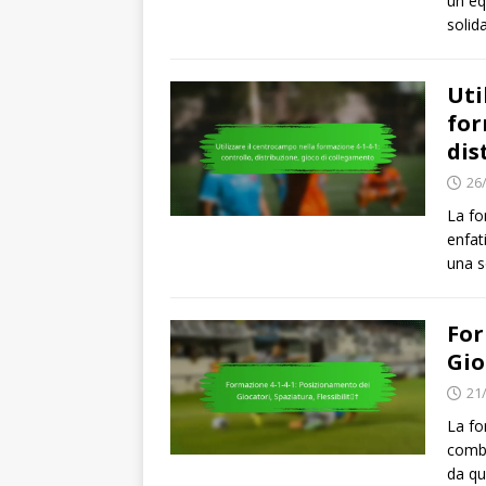
un eq
solida
Uti
for
dis
26
La fo
enfat
una s
For
Gio
21
La fo
combi
da qu