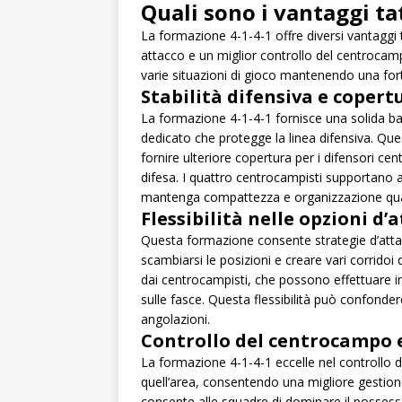
Quali sono i vantaggi ta
La formazione 4-1-4-1 offre diversi vantaggi tat
attacco e un miglior controllo del centrocamp
varie situazioni di gioco mantenendo una fort
Stabilità difensiva e copert
La formazione 4-1-4-1 fornisce una solida bas
dedicato che protegge la linea difensiva. Que
fornire ulteriore copertura per i difensori cent
difesa. I quattro centrocampisti supportano a
mantenga compattezza e organizzazione qua
Flessibilità nelle opzioni d’
Questa formazione consente strategie d’attac
scambiarsi le posizioni e creare vari corridoi
dai centrocampisti, che possono effettuare i
sulle fasce. Questa flessibilità può confonder
angolazioni.
Controllo del centrocampo e
La formazione 4-1-4-1 eccelle nel controllo 
quell’area, consentendo una migliore gestion
consente alle squadre di dominare il possesso