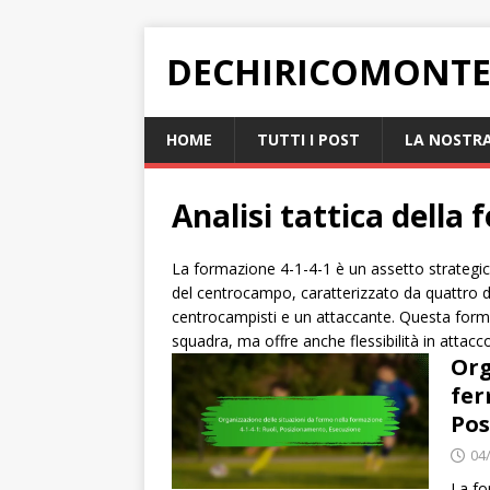
DECHIRICOMONTE
HOME
TUTTI I POST
LA NOSTRA
Analisi tattica della
La formazione 4-1-4-1 è un assetto strategico 
del centrocampo, caratterizzato da quattro d
centrocampisti e un attaccante. Questa forma
squadra, ma offre anche flessibilità in attacc
Org
fer
Pos
04
La fo