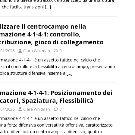
uilibrio tra difesa e attacco, caratterizzato da una struttura
 che facilita transizioni
[…]
lizzare il centrocampo nella
mazione 4-1-4-1: controllo,
tribuzione, gioco di collegamento
/01/2026
Clara Whitman
0
rmazione 4-1-4-1 è un assetto tattico nel calcio che
izza il controllo e la flessibilità a centrocampo, presentando
olida struttura difensiva insieme a
[…]
mazione 4-1-4-1: Posizionamento dei
catori, Spaziatura, Flessibilità
/01/2026
Clara Whitman
0
rmazione 4-1-4-1 è un assetto tattico nel calcio che
na forza difensiva con versatilità offensiva, caratterizzato
attro difensori, un centrocampista difensivo, quattro