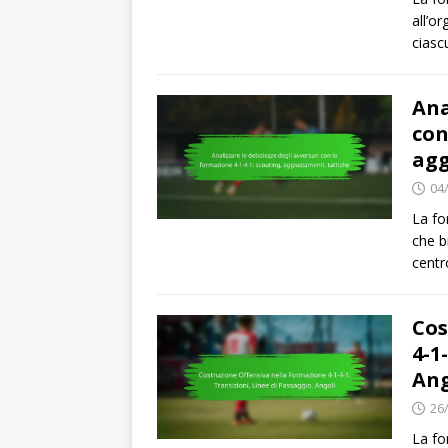
all’o
ciasc
Ana
con
agg
04
La fo
che b
centr
Cos
4-1
Ang
26
La fo