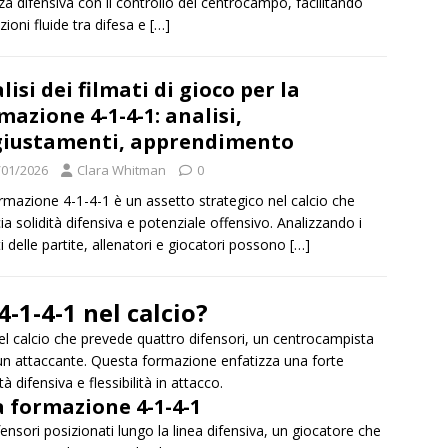
rza difensiva con il controllo del centrocampo, facilitando
zioni fluide tra difesa e
[…]
lisi dei filmati di gioco per la
mazione 4-1-4-1: analisi,
iustamenti, apprendimento
/01/2026
Clara Whitman
0
rmazione 4-1-4-1 è un assetto strategico nel calcio che
cia solidità difensiva e potenziale offensivo. Analizzando i
ti delle partite, allenatori e giocatori possono
[…]
-1-4-1 nel calcio?
el calcio che prevede quattro difensori, un centrocampista
 un attaccante. Questa formazione enfatizza una forte
ifensiva e flessibilità in attacco.
a formazione 4-1-4-1
ensori posizionati lungo la linea difensiva, un giocatore che