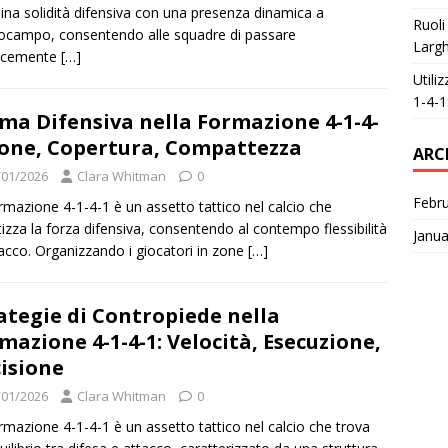
na solidità difensiva con una presenza dinamica a
Ruoli
ocampo, consentendo alle squadre di passare
Largh
cacemente
[…]
Utili
1-4-1
ma Difensiva nella Formazione 4-1-4-
Zone, Copertura, Compattezza
ARC
/01/2026
Clara Whitman
0
Febr
rmazione 4-1-4-1 è un assetto tattico nel calcio che
itizza la forza difensiva, consentendo al contempo flessibilità
Janua
tacco. Organizzando i giocatori in zone
[…]
ategie di Contropiede nella
mazione 4-1-4-1: Velocità, Esecuzione,
isione
/01/2026
Clara Whitman
0
rmazione 4-1-4-1 è un assetto tattico nel calcio che trova