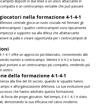
campisti disposti in due linee e un unico attaccante in
a compatta e un centrocampo versatile che può passare
giocatori nella formazione 4-1-4-1
ifensivo centrale gioca un ruolo cruciale nel fermare gli
ai centrocampisti. I quattro centrocampisti sono tipicamente
 ampiezza e supporto sia alla difesa che all’attaccante
tenere la palla e creare opportunità per i centrocampisti di
ioni
4-1-4-1 offre un approccio più bilanciato, consentendo alle
avendo numeri a centrocampo. Mentre il 4-4-2 si basa su
4-1 può portare a un centrocampo più compatto, rendendo più
il centro.
one della formazione 4-1-4-1
enza alla fine del XX secolo, quando le squadre hanno
rocampo e all’organizzazione difensiva. La sua evoluzione può
i successo che hanno adottato questa formazione,
i di forza dei propri giocatori. Nel tempo, il 4-1-4-1 è stato
li, dimostrando la sua efficacia nel calcio moderno.