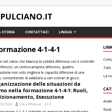
PULCIANO.IT
 STORIA
CONTATTACI
LINGUA
 formazione 4-1-4-1
LIN
Conta
nel calcio che bilancia la solidità difensiva con il controllo
ifensori, un centrocampista difensivo, quattro
Tutti 
zione non solo migliora le capacità difensive di una
La no
o, consentendo di adattarsi a vari scenari di gioco.
anizzazione delle situazioni da
CAT
mo nella formazione 4-1-4-1: Ruoli,
izionamento, Esecuzione
Anali
/02/2026
Clara Whitman
0
Ruoli
rmazione 4-1-4-1 richiede un approccio ben strutturato