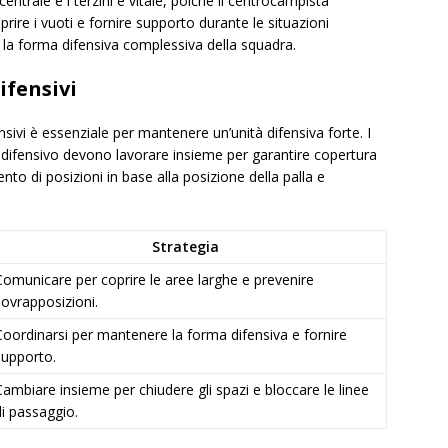
ntrale e i terzini è vitale, poiché il centrocampista
rire i vuoti e fornire supporto durante le situazioni
 la forma difensiva complessiva della squadra.
ifensivi
nsivi è essenziale per mantenere un’unità difensiva forte. I
sta difensivo devono lavorare insieme per garantire copertura
to di posizioni in base alla posizione della palla e
Strategia
Comunicare per coprire le aree larghe e prevenire
sovrapposizioni.
Coordinarsi per mantenere la forma difensiva e fornire
supporto.
Cambiare insieme per chiudere gli spazi e bloccare le linee
di passaggio.