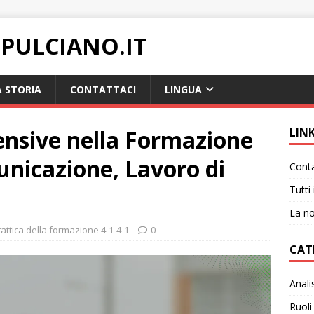
PULCIANO.IT
 STORIA
CONTATTACI
LINGUA
ensive nella Formazione
LIN
unicazione, Lavoro di
Conta
Tutti 
La no
tattica della formazione 4-1-4-1
0
CAT
Anali
Ruoli