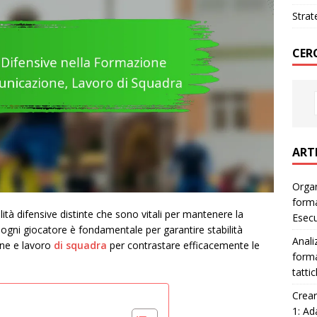
Strat
CER
ART
Organ
forma
ità difensive distinte che sono vitali per mantenere la
Esec
 di ogni giocatore è fondamentale per garantire stabilità
Anali
one e lavoro
di squadra
per contrastare efficacemente le
forma
tatti
Crear
1: Ad