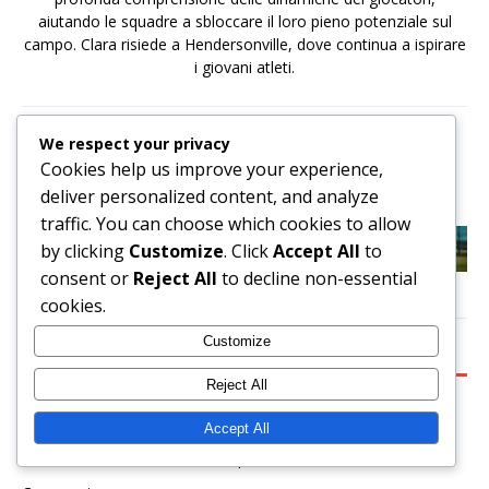
aiutando le squadre a sbloccare il loro pieno potenziale sul
campo. Clara risiede a Hendersonville, dove continua a ispirare
i giovani atleti.
PREVIOUS
We respect your privacy
Forma Difensiva nella Formazione 4-1-4-1: Zone,
Cookies help us improve your experience,
Copertura, Compattezza
deliver personalized content, and analyze
traffic. You can choose which cookies to allow
NEXT
by clicking
Customize
. Click
Accept All
to
Costruzione Offensiva nella Formazione 4-1-4-1:
consent or
Reject All
to decline non-essential
Transizioni, Linee di Passaggio, Angoli
cookies.
Customize
BE THE FIRST TO COMMENT
Reject All
Leave a Reply
Accept All
Your email address will not be published.