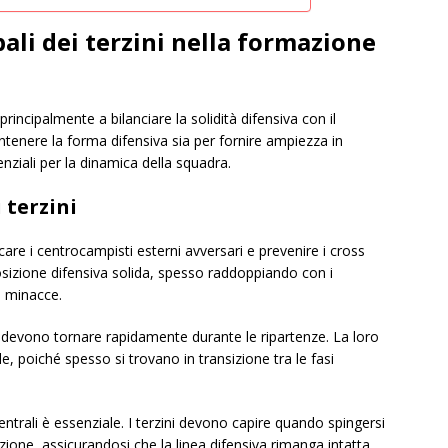
pali dei terzini nella formazione
rincipalmente a bilanciare la solidità difensiva con il
antenere la forma difensiva sia per fornire ampiezza in
enziali per la dinamica della squadra.
 terzini
care i centrocampisti esterni avversari e prevenire i cross
sizione difensiva solida, spesso raddoppiando con i
e minacce.
i devono tornare rapidamente durante le ripartenze. La loro
le, poiché spesso si trovano in transizione tra le fasi
ntrali è essenziale. I terzini devono capire quando spingersi
ione, assicurandosi che la linea difensiva rimanga intatta.