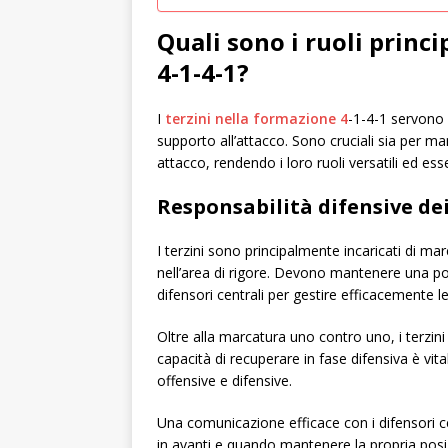
Quali sono i ruoli princi
4-1-4-1?
I
terzini nella formazione 4
-1-4-1 servono p
supporto all’attacco. Sono cruciali sia per m
attacco, rendendo i loro ruoli versatili ed ess
Responsabilità difensive dei
I terzini sono principalmente incaricati di mar
nell’area di rigore. Devono mantenere una po
difensori centrali per gestire efficacemente l
Oltre alla marcatura uno contro uno, i terzin
capacità di recuperare in fase difensiva è vita
offensive e difensive.
Una comunicazione efficace con i difensori ce
in avanti e quando mantenere la propria posiz