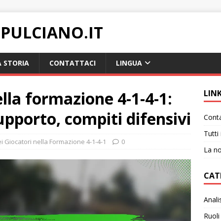
PULCIANO.IT
 STORIA
CONTATTACI
LINGUA
ella formazione 4-1-4-1:
LIN
upporto, compiti difensivi
Conta
Tutti 
ei Giocatori nella Formazione 4-1-4-1
0
La no
CAT
Anali
Ruoli