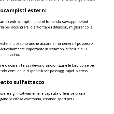
rocampisti esterni
tare i centrocampisti esterni fornendo sovrapposizioni.
i per accentrarsi o affrontare i difensori, migliorando le
i esterni, possono anche aiutare a mantenere il possesso
ticolarmente importante in situazioni difficili in cui i
i da vicino.
è cruciale; i terzini devono sincronizzare le loro corse per
anendo comunque disponibili per passaggi rapidi o cross.
patto sull’attacco
rare significativamente le capacità offensive di una
gano la difesa avversaria, creando spazi per i