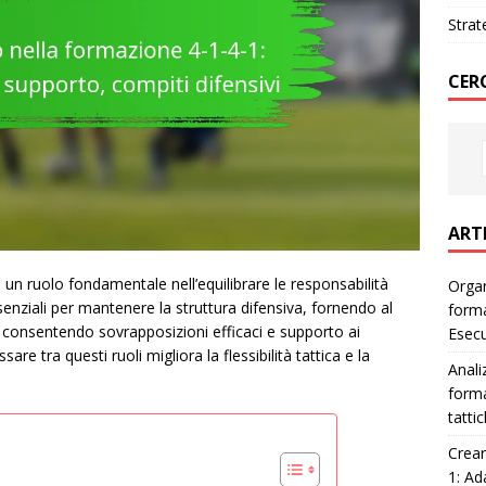
Strat
CER
ART
o un ruolo fondamentale nell’equilibrare le responsabilità
Organ
senziali per mantenere la struttura difensiva, fornendo al
forma
consentendo sovrapposizioni efficaci e supporto ai
Esec
are tra questi ruoli migliora la flessibilità tattica e la
Anali
forma
tatti
Crear
1: Ad