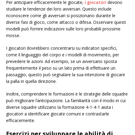
Per anticipare efficacemente le giocate,
i giocatori
devono
studiare le tendenze dei loro avversari. Questo include
riconoscere come gli avversari si posizionano durante le
diverse fasi di gioco, come attacco o difesa. Osservare questi
modelli può fornire indicazioni sulle loro probabili prossime
mosse.
I giocatori dovrebbero concentrarsi su indicatori specifici,
come il linguaggio del corpo e i modelli di movimento, per
prevedere le azioni. Ad esempio, se un avversario sposta
frequentemente il peso su un lato prima di effettuare un
passaggio, questo può segnalare la sua intenzione di giocare
la palla in quella direzione.
Inoltre, comprendere le formazioni e le strategie delle squadre
può migliorare l’anticipazione. La familiarità con il modo in cui
diverse squadre utilizzano la formazione 4-1-4-1 aiuta i
giocatori a identificare giocate comuni e contrastarle
efficacemente.
Esercizi per sviluppare le abilità di