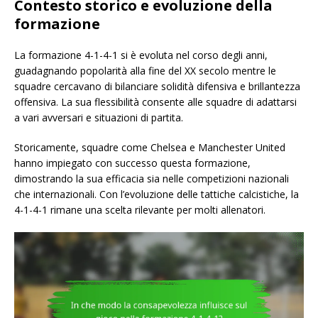
Contesto storico e evoluzione della
formazione
La formazione 4-1-4-1 si è evoluta nel corso degli anni,
guadagnando popolarità alla fine del XX secolo mentre le
squadre cercavano di bilanciare solidità difensiva e brillantezza
offensiva. La sua flessibilità consente alle squadre di adattarsi
a vari avversari e situazioni di partita.
Storicamente, squadre come Chelsea e Manchester United
hanno impiegato con successo questa formazione,
dimostrando la sua efficacia sia nelle competizioni nazionali
che internazionali. Con l’evoluzione delle tattiche calcistiche, la
4-1-4-1 rimane una scelta rilevante per molti allenatori.