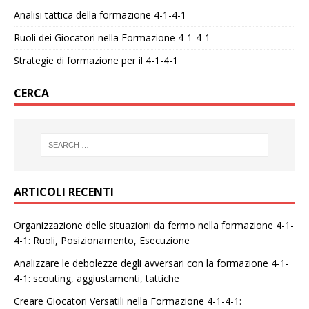
Analisi tattica della formazione 4-1-4-1
Ruoli dei Giocatori nella Formazione 4-1-4-1
Strategie di formazione per il 4-1-4-1
CERCA
ARTICOLI RECENTI
Organizzazione delle situazioni da fermo nella formazione 4-1-
4-1: Ruoli, Posizionamento, Esecuzione
Analizzare le debolezze degli avversari con la formazione 4-1-
4-1: scouting, aggiustamenti, tattiche
Creare Giocatori Versatili nella Formazione 4-1-4-1: