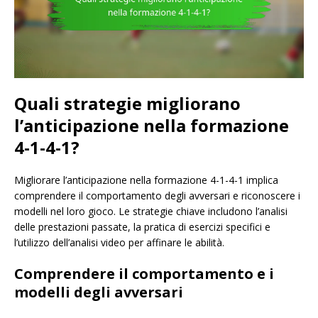
Quali strategie migliorano
l’anticipazione nella formazione
4-1-4-1?
Migliorare l’anticipazione nella formazione 4-1-4-1 implica
comprendere il comportamento degli avversari e riconoscere i
modelli nel loro gioco. Le strategie chiave includono l’analisi
delle prestazioni passate, la pratica di esercizi specifici e
l’utilizzo dell’analisi video per affinare le abilità.
Comprendere il comportamento e i
modelli degli avversari