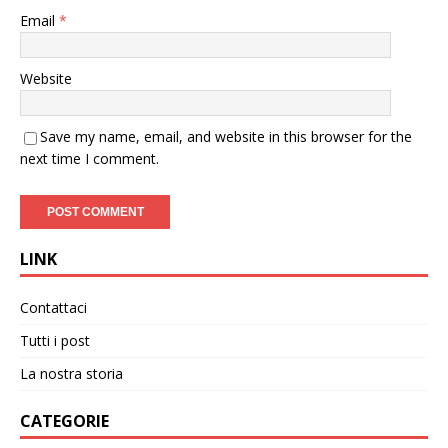
Email
*
Website
Save my name, email, and website in this browser for the
next time I comment.
LINK
Contattaci
Tutti i post
La nostra storia
CATEGORIE