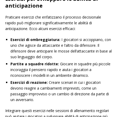
anticipazione
Praticare esercizi che enfatizzano il processo decisionale
rapido può migliorare significativamente le abilità di
anticipazione. Ecco alcuni esercizi efficaci:
Esercizi di ombreggiatura:
I giocatori si accoppiano, con
uno che agisce da attaccante e l’altro da difensore. Il
difensore deve anticipare le mosse dell’attaccante in base al
suo linguaggio del corpo.
Partite a squadre ridotte:
Giocare in squadre più piccole
incoraggia il pensiero rapido e aiuta i giocatori a
riconoscere i modelli in un ambiente dinamico.
Esercizi di reazione:
Creare scenari in cui i giocatori
devono reagire a cambiamenti imprevisti, come un
passaggio improvviso o un cambio di direzione da parte di
un avversario.
Integrare questi esercizi nelle sessioni di allenamento regolari
può aiutare i giocatori a sviluppare abilità di anticipazione più