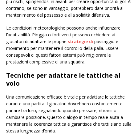
più rischi, spingendosi in avanti per creare opportunità di gol. Al
contrario, se sono in vantaggio, potrebbero dare priorità al
mantenimento del possesso e alla solidità difensiva.
Le condizioni meteorologiche possono anche influenzare
l’adattabilità. Pioggia o forti venti possono richiedere ai
giocatori di adattare le proprie
strategie di
passaggio e
movimento per mantenere il controllo della palla. Essere
consapevoli di questi fattori esterni può migliorare le
prestazioni complessive di una squadra.
Tecniche per adattare le tattiche al
volo
Una comunicazione efficace è vitale per adattare le tattiche
durante una partita. I giocatori dovrebbero costantemente
parlare tra loro, segnalando quando pressare, ritirarsi o
cambiare posizione. Questo dialogo in tempo reale aiuta a
mantenere la coerenza tattica e garantisce che tutti siano sulla
stessa lunghezza d’onda.