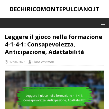
DECHIRICOMONTEPULCIANO.IT
Leggere il gioco nella formazione
4-1-4-1: Consapevolezza,
Anticipazione, Adattabilità
12/01/2026
Clara Whitman