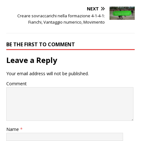
NEXT
Creare sovraccarichi nella formazione 4-1-4-1:
Fianchi, Vantaggio numerico, Movimento
BE THE FIRST TO COMMENT
Leave a Reply
Your email address will not be published.
Comment
Name
*