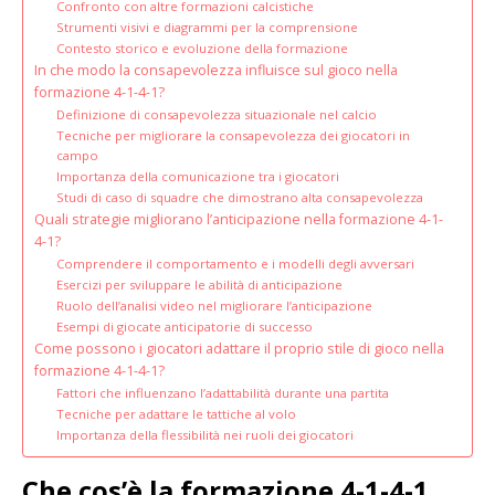
Confronto con altre formazioni calcistiche
Strumenti visivi e diagrammi per la comprensione
Contesto storico e evoluzione della formazione
In che modo la consapevolezza influisce sul gioco nella
formazione 4-1-4-1?
Definizione di consapevolezza situazionale nel calcio
Tecniche per migliorare la consapevolezza dei giocatori in
campo
Importanza della comunicazione tra i giocatori
Studi di caso di squadre che dimostrano alta consapevolezza
Quali strategie migliorano l’anticipazione nella formazione 4-1-
4-1?
Comprendere il comportamento e i modelli degli avversari
Esercizi per sviluppare le abilità di anticipazione
Ruolo dell’analisi video nel migliorare l’anticipazione
Esempi di giocate anticipatorie di successo
Come possono i giocatori adattare il proprio stile di gioco nella
formazione 4-1-4-1?
Fattori che influenzano l’adattabilità durante una partita
Tecniche per adattare le tattiche al volo
Importanza della flessibilità nei ruoli dei giocatori
Che cos’è la formazione 4-1-4-1