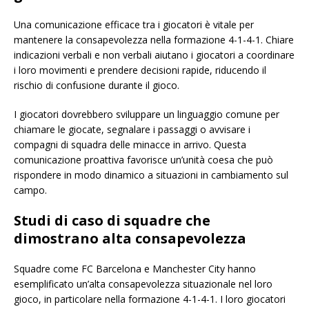
Una comunicazione efficace tra i giocatori è vitale per
mantenere la consapevolezza nella formazione 4-1-4-1. Chiare
indicazioni verbali e non verbali aiutano i giocatori a coordinare
i loro movimenti e prendere decisioni rapide, riducendo il
rischio di confusione durante il gioco.
I giocatori dovrebbero sviluppare un linguaggio comune per
chiamare le giocate, segnalare i passaggi o avvisare i
compagni di squadra delle minacce in arrivo. Questa
comunicazione proattiva favorisce un’unità coesa che può
rispondere in modo dinamico a situazioni in cambiamento sul
campo.
Studi di caso di squadre che
dimostrano alta consapevolezza
Squadre come FC Barcelona e Manchester City hanno
esemplificato un’alta consapevolezza situazionale nel loro
gioco, in particolare nella formazione 4-1-4-1. I loro giocatori