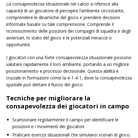
La consapevolezza situazionale nel calcio si riferisce alla
capacità di un giocatore di percepire l’ambiente circostante,
comprendere le dinamiche del gioco e prendere decisioni
informate basate su tale comprensione. Comprende il
riconoscimento delle posizioni dei compagni di squadra e degli
avversari, lo stato del gioco e le potenziali minacce o
opportunità.
I giocatori con una forte consapevolezza situazionale possono
valutare rapidamente il loro ambiente, portando a un migliore
posizionamento e processo decisionale. Questa abilità è
cruciale in formazioni come la 4-1-4-1, dove la consapevolezza
spaziale può dettare il flusso del gioco.
Tecniche per migliorare la
consapevolezza dei giocatori in campo
Scansionare regolarmente il campo per identificare le
posizioni e i movimenti dei giocatori.
Praticare esercizi situazionali che simulano scenari di gioco.