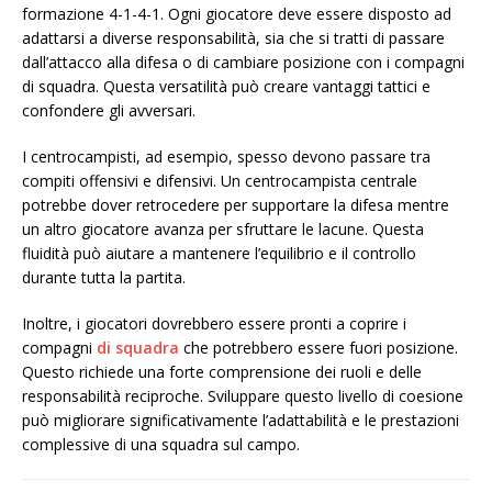
formazione 4-1-4-1. Ogni giocatore deve essere disposto ad
adattarsi a diverse responsabilità, sia che si tratti di passare
dall’attacco alla difesa o di cambiare posizione con i compagni
di squadra. Questa versatilità può creare vantaggi tattici e
confondere gli avversari.
I centrocampisti, ad esempio, spesso devono passare tra
compiti offensivi e difensivi. Un centrocampista centrale
potrebbe dover retrocedere per supportare la difesa mentre
un altro giocatore avanza per sfruttare le lacune. Questa
fluidità può aiutare a mantenere l’equilibrio e il controllo
durante tutta la partita.
Inoltre, i giocatori dovrebbero essere pronti a coprire i
compagni
di squadra
che potrebbero essere fuori posizione.
Questo richiede una forte comprensione dei ruoli e delle
responsabilità reciproche. Sviluppare questo livello di coesione
può migliorare significativamente l’adattabilità e le prestazioni
complessive di una squadra sul campo.