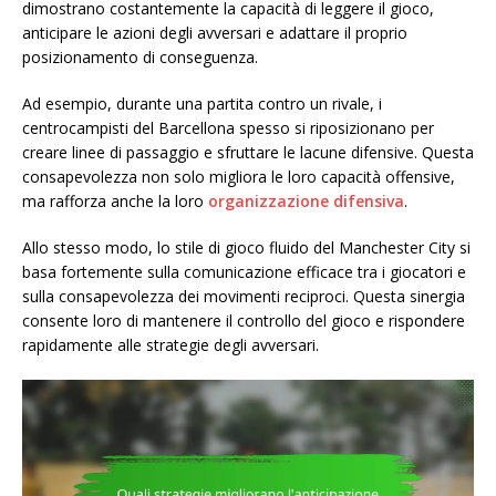
dimostrano costantemente la capacità di leggere il gioco,
anticipare le azioni degli avversari e adattare il proprio
posizionamento di conseguenza.
Ad esempio, durante una partita contro un rivale, i
centrocampisti del Barcellona spesso si riposizionano per
creare linee di passaggio e sfruttare le lacune difensive. Questa
consapevolezza non solo migliora le loro capacità offensive,
ma rafforza anche la loro
organizzazione difensiva
.
Allo stesso modo, lo stile di gioco fluido del Manchester City si
basa fortemente sulla comunicazione efficace tra i giocatori e
sulla consapevolezza dei movimenti reciproci. Questa sinergia
consente loro di mantenere il controllo del gioco e rispondere
rapidamente alle strategie degli avversari.