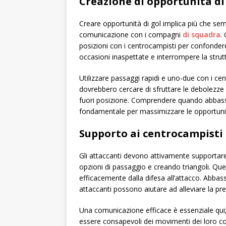
Creazione di opportunità di
Creare opportunità di gol implica più che se
comunicazione con i compagni
di squadra
.
posizioni con i centrocampisti per confondere 
occasioni inaspettate e interrompere la strutt
Utilizzare passaggi rapidi e uno-due con i ce
dovrebbero cercare di sfruttare le debolezze 
fuori posizione. Comprendere quando abbassar
fondamentale per massimizzare le opportunit
Supporto ai centrocampisti 
Gli attaccanti devono attivamente supportare
opzioni di passaggio e creando triangoli. Qu
efficacemente dalla difesa all’attacco. Abbass
attaccanti possono aiutare ad alleviare la pr
Una comunicazione efficace è essenziale qui; 
essere consapevoli dei movimenti dei loro co