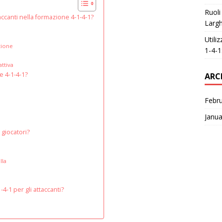
Ruoli
taccanti nella formazione 4-1-4-1?
Largh
Utili
zione
1-4-1
attiva
e 4-1-4-1?
ARC
e
Febr
Janua
 giocatori?
lla
-4-1 per gli attaccanti?