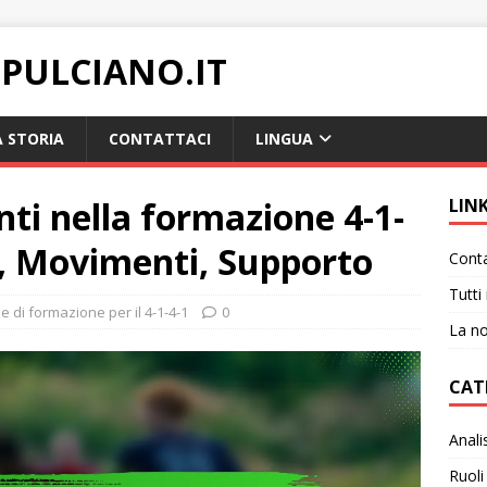
PULCIANO.IT
 STORIA
CONTATTACI
LINGUA
nti nella formazione 4-1-
LIN
à, Movimenti, Supporto
Conta
Tutti 
ie di formazione per il 4-1-4-1
0
La no
CAT
Anali
Ruoli