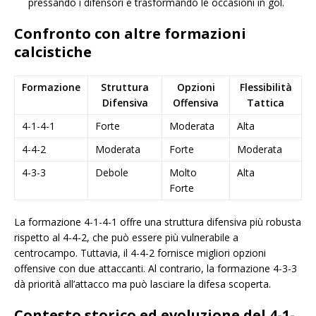
pressando i difensori e trasformando le occasioni in gol.
Confronto con altre formazioni
calcistiche
Formazione
Struttura
Opzioni
Flessibilità
Difensiva
Offensiva
Tattica
4-1-4-1
Forte
Moderata
Alta
4-4-2
Moderata
Forte
Moderata
4-3-3
Debole
Molto
Alta
Forte
La formazione 4-1-4-1 offre una struttura difensiva più robusta
rispetto al 4-4-2, che può essere più vulnerabile a
centrocampo. Tuttavia, il 4-4-2 fornisce migliori opzioni
offensive con due attaccanti. Al contrario, la formazione 4-3-3
dà priorità all’attacco ma può lasciare la difesa scoperta.
Contesto storico ed evoluzione del 4-1-